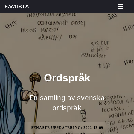
FactISTA
Ordspråk
En samling av svenska
ordspråk
SENASTE UPPDATERING: 2022-12-09